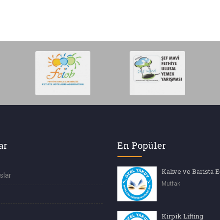
ar
En Popüler
Kahve ve Barista E
slar
Mutfak
Kirpik Lifting