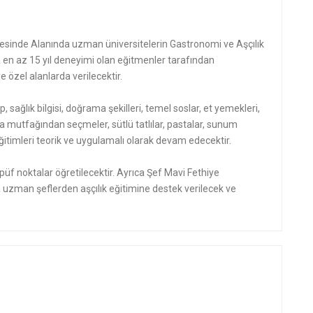
sinde Alanında uzman üniversitelerin Gastronomi ve Aşçılık
n az 15 yıl deneyimi olan eğitmenler tarafından
 özel alanlarda verilecektir.
p, sağlık bilgisi, doğrama şekilleri, temel soslar, et yemekleri,
a mutfağından seçmeler, sütlü tatlılar, pastalar, sunum
mı eğitimleri teorik ve uygulamalı olarak devam edecektir.
üf noktalar öğretilecektir. Ayrıca Şef Mavi Fethiye
uzman şeflerden aşçılık eğitimine destek verilecek ve