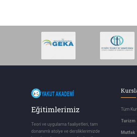
Kursl
Eğitimlerimiz
Tüm Kur
Turizm
Teori ve uygulama faaliyetleri, tam
donanımlı atolye ve dersliklerimizde
Mutfak