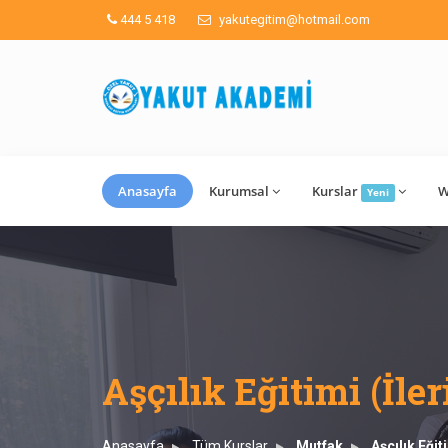
444 5 418
yakutegitim@hotmail.com
Anasayfa
Kurumsal
Kurslar
W
Yeni
Aşçılık Eğitimi (İler
Anasayfa
Tüm Kurslar
Mutfak
Aşçılık Eğit