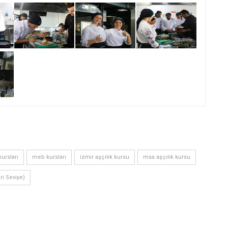
ursları
meb kursları
izmir aşçılık kursu
msa aşçılık kursu
eri Seviye)