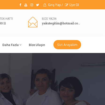
Giriş Yap /
Üye Ol
TEK HATTI
BİZE YAZIN
50 11
yakutegitim@hotmail.com
Sizi Arayalım
Daha Fazla
Bize Ulaşın