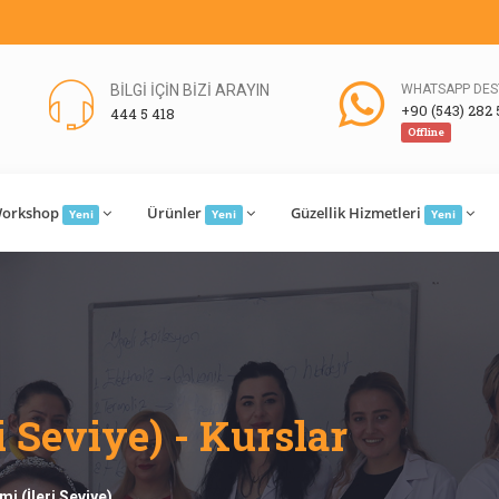
BİLGİ İÇİN BİZİ ARAYIN
WHATSAPP DES
+90 (543) 282 
444 5 418
Offline
orkshop
Ürünler
Güzellik Hizmetleri
Yeni
Yeni
Yeni
i Seviye) - Kurslar
imi (İleri Seviye)