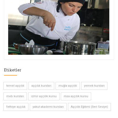
Etiketler
temel aşçılık
aşçılık kursları
muğla aşçılık
yemek kursları
meb kursları
izmir aşçılık kursu
msa aşçılık kursu
fethiye aşçılık
yakut akademi kursları
Aşçılık Eğitimi (İleri Seviye)