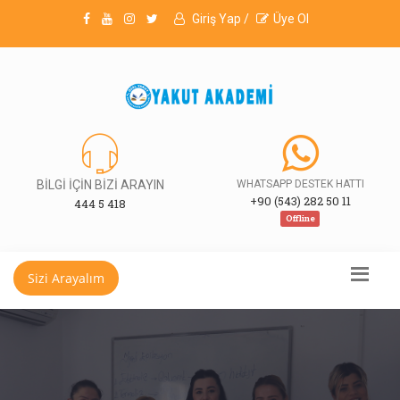
Giriş Yap /
Üye Ol
BİLGİ İÇİN BİZİ ARAYIN
WHATSAPP DESTEK HATTI
+90 (543) 282 50 11
444 5 418
Offline
Sizi Arayalım