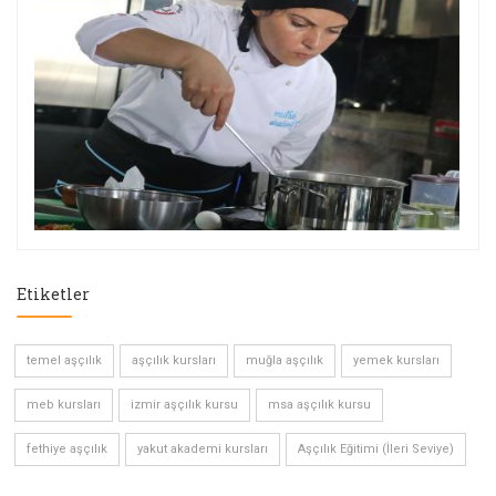
Etiketler
temel aşçılık
aşçılık kursları
muğla aşçılık
yemek kursları
meb kursları
izmir aşçılık kursu
msa aşçılık kursu
fethiye aşçılık
yakut akademi kursları
Aşçılık Eğitimi (İleri Seviye)