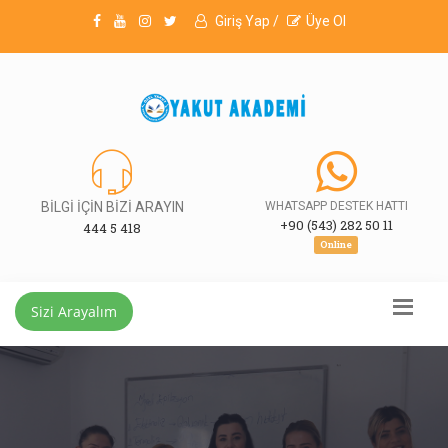
Giriş Yap /
Üye Ol
BİLGİ İÇİN BİZİ ARAYIN
WHATSAPP DESTEK HATTI
+90 (543) 282 50 11
444 5 418
Online
Sizi Arayalım