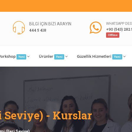
BİLGİ İÇİN BİZİ ARAYIN
WHATSAPP DES
+90 (543) 282 
444 5 418
Offline
orkshop
Ürünler
Güzellik Hizmetleri
Yeni
Yeni
Yeni
i Seviye) - Kurslar
imi (İleri Seviye)