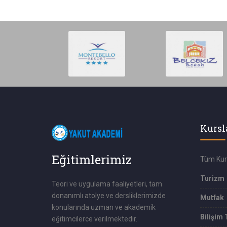
Kursl
Eğitimlerimiz
Tüm Kur
Turizm
Teori ve uygulama faaliyetleri, tam
donanımlı atolye ve dersliklerimizde
Mutfak
konularında uzman ve akademik
Bilişim 
eğitimcilerce verilmektedir.