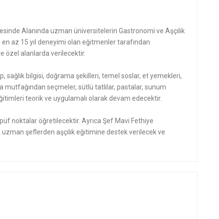
sinde Alanında uzman üniversitelerin Gastronomi ve Aşçılık
n az 15 yıl deneyimi olan eğitmenler tarafından
 özel alanlarda verilecektir.
p, sağlık bilgisi, doğrama şekilleri, temel soslar, et yemekleri,
a mutfağından seçmeler, sütlü tatlılar, pastalar, sunum
mı eğitimleri teorik ve uygulamalı olarak devam edecektir.
üf noktalar öğretilecektir. Ayrıca Şef Mavi Fethiye
uzman şeflerden aşçılık eğitimine destek verilecek ve