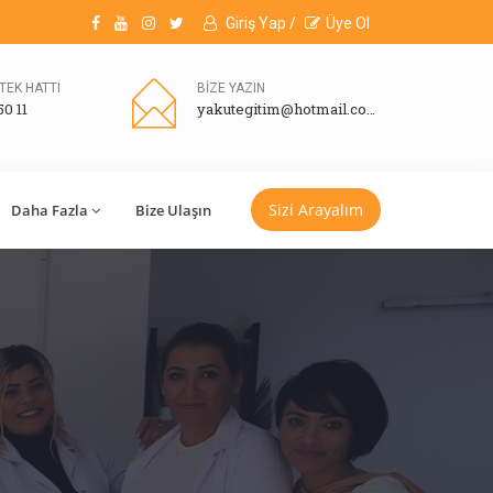
Giriş Yap /
Üye Ol
TEK HATTI
BİZE YAZIN
50 11
yakutegitim@hotmail.com
Sizi Arayalım
Daha Fazla
Bize Ulaşın