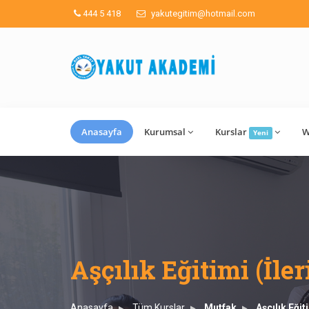
444 5 418
yakutegitim@hotmail.com
Anasayfa
Kurumsal
Kurslar
W
Yeni
Aşçılık Eğitimi (İler
Anasayfa
Tüm Kurslar
Mutfak
Aşçılık Eğit