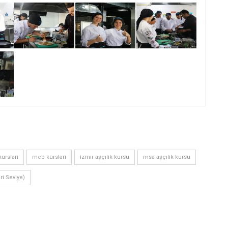
ursları
meb kursları
izmir aşçılık kursu
msa aşçılık kursu
eri Seviye)