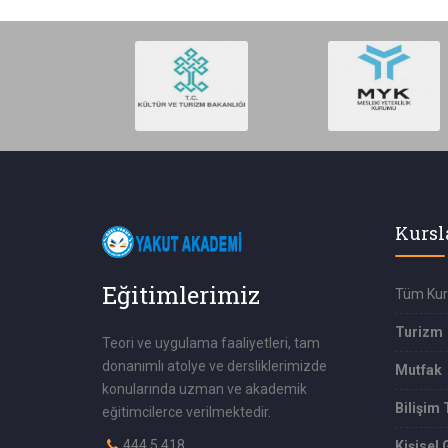
Kursl
Eğitimlerimiz
Tüm Kur
Turizm
Teori ve uygulama faaliyetleri, tam
donanımlı atolye ve dersliklerimizde
Mutfak
konularında uzman ve akademik
Bilişim 
eğitimcilerce verilmektedir.
444 5 418
Kişisel 