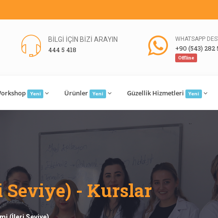
BİLGİ İÇİN BİZİ ARAYIN
WHATSAPP DES
+90 (543) 282 
444 5 418
Offline
orkshop
Ürünler
Güzellik Hizmetleri
Yeni
Yeni
Yeni
i Seviye) - Kurslar
imi (İleri Seviye)