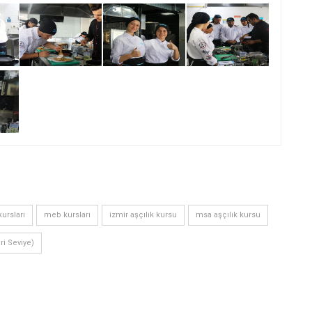
ursları
meb kursları
izmir aşçılık kursu
msa aşçılık kursu
eri Seviye)