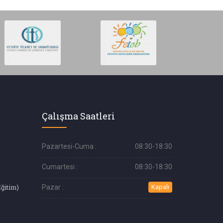
Çalışma Saatleri
Pazartesi-Cuma :
08:30-18:30
Cumartesi :
08:30-18:30
Eğitim)
Pazar :
Kapalı