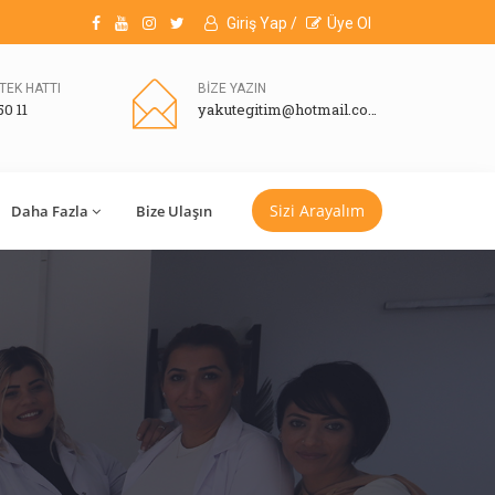
Giriş Yap /
Üye Ol
TEK HATTI
BİZE YAZIN
50 11
yakutegitim@hotmail.com
Sizi Arayalım
Daha Fazla
Bize Ulaşın