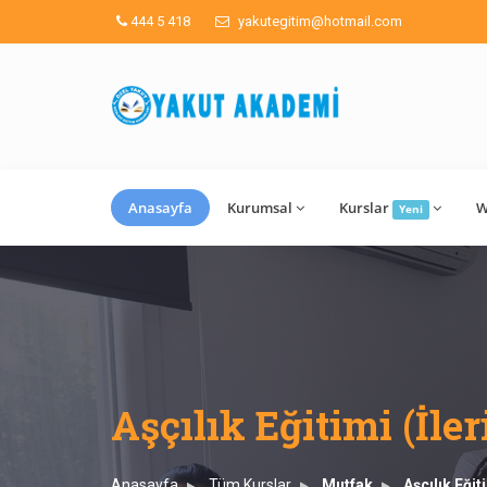
444 5 418
yakutegitim@hotmail.com
Anasayfa
Kurumsal
Kurslar
W
Yeni
Aşçılık Eğitimi (İler
Anasayfa
Tüm Kurslar
Mutfak
Aşçılık Eğit