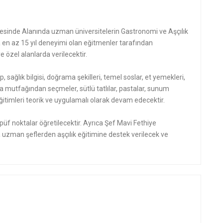
sinde Alanında uzman üniversitelerin Gastronomi ve Aşçılık
n az 15 yıl deneyimi olan eğitmenler tarafından
 özel alanlarda verilecektir.
p, sağlık bilgisi, doğrama şekilleri, temel soslar, et yemekleri,
a mutfağından seçmeler, sütlü tatlılar, pastalar, sunum
mı eğitimleri teorik ve uygulamalı olarak devam edecektir.
üf noktalar öğretilecektir. Ayrıca Şef Mavi Fethiye
uzman şeflerden aşçılık eğitimine destek verilecek ve