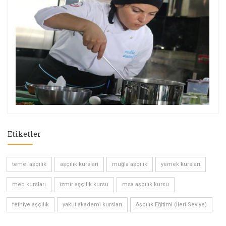
Etiketler
temel aşçılık
aşçılık kursları
muğla aşçılık
yemek kursları
meb kursları
izmir aşçılık kursu
msa aşçılık kursu
fethiye aşçılık
yakut akademi kursları
Aşçılık Eğitimi (İleri Seviye)