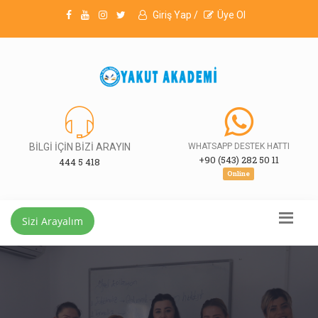
Giriş Yap /
Üye Ol
BİLGİ İÇİN BİZİ ARAYIN
WHATSAPP DESTEK HATTI
+90 (543) 282 50 11
444 5 418
Online
Sizi Arayalım