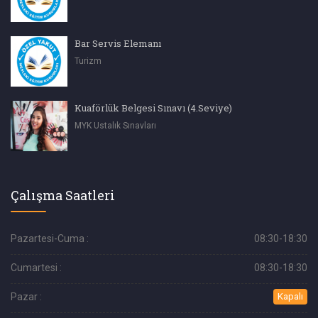
Bar Servis Elemanı
Turizm
Kuaförlük Belgesi Sınavı (4.Seviye)
MYK Ustalık Sınavları
Çalışma Saatleri
Pazartesi-Cuma :
08:30-18:30
Cumartesi :
08:30-18:30
Pazar :
Kapalı