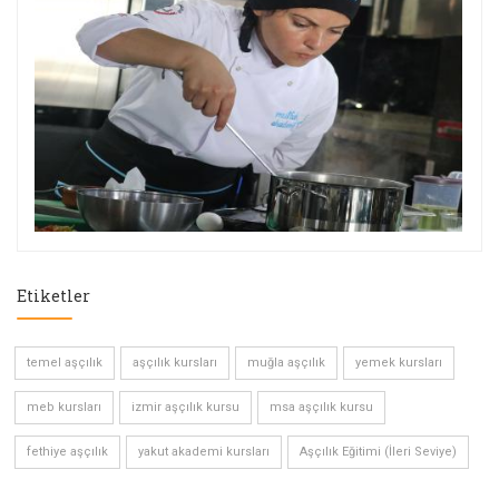
Etiketler
temel aşçılık
aşçılık kursları
muğla aşçılık
yemek kursları
meb kursları
izmir aşçılık kursu
msa aşçılık kursu
fethiye aşçılık
yakut akademi kursları
Aşçılık Eğitimi (İleri Seviye)