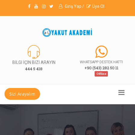
Giriş Yap /
Üye Ol
BİLGİ İÇİN BİZİ ARAYIN
WHATSAPP DESTEK HATTI
+90 (543) 282 50 11
444 5 418
Offline
Sizi Arayalım