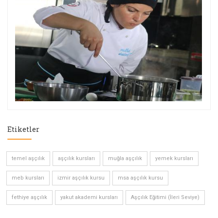
Etiketler
temel aşçılık
aşçılık kursları
muğla aşçılık
yemek kursları
meb kursları
izmir aşçılık kursu
msa aşçılık kursu
fethiye aşçılık
yakut akademi kursları
Aşçılık Eğitimi (İleri Seviye)