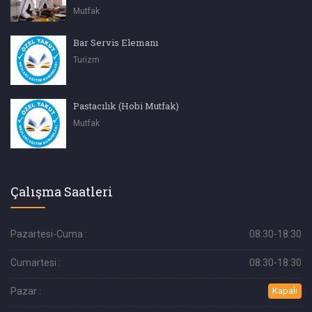
Mutfak
Bar Servis Elemanı
Turizm
Pastacılık (Hobi Mutfak)
Mutfak
Çalışma Saatleri
Pazartesi-Cuma :
08:30-18:30
Cumartesi :
08:30-18:30
Pazar :
Kapalı