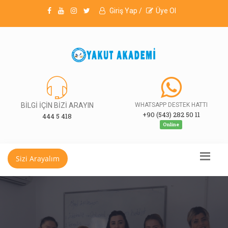
Giriş Yap /
Üye Ol
BİLGİ İÇİN BİZİ ARAYIN
WHATSAPP DESTEK HATTI
+90 (543) 282 50 11
444 5 418
Online
Sizi Arayalım