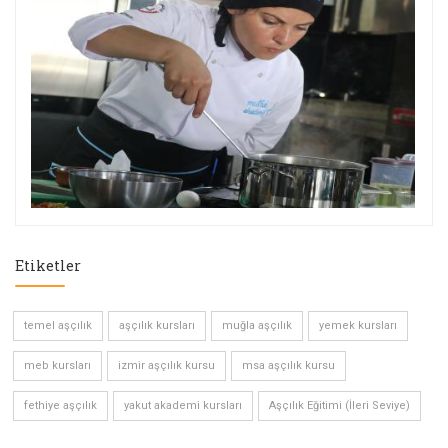
Etiketler
temel aşçılık
aşçılık kursları
muğla aşçılık
yemek kursları
meb kursları
izmir aşçılık kursu
msa aşçılık kursu
fethiye aşçılık
yakut akademi kursları
Aşçılık Eğitimi (İleri Seviye)