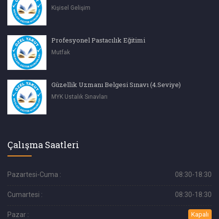
Kişisel Gelişim
Profesyonel Pastacılık Eğitimi
Mutfak
Güzellik Uzmanı Belgesi Sınavı (4.Seviye)
MYK Ustalık Sınavları
Çalışma Saatleri
Pazartesi-Cuma :
08:30-18:30
Cumartesi :
08:30-18:30
Pazar :
Kapalı