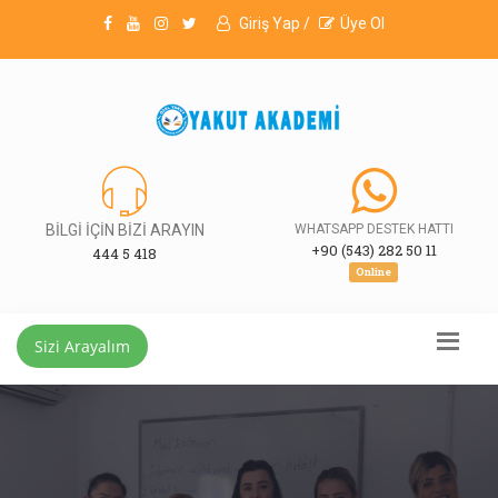
Giriş Yap /
Üye Ol
BİLGİ İÇİN BİZİ ARAYIN
WHATSAPP DESTEK HATTI
+90 (543) 282 50 11
444 5 418
Online
Sizi Arayalım