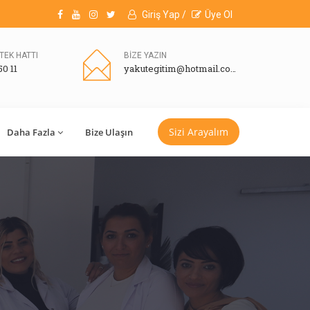
Giriş Yap /
Üye Ol
TEK HATTI
BİZE YAZIN
50 11
yakutegitim@hotmail.com
Sizi Arayalım
Daha Fazla
Bize Ulaşın