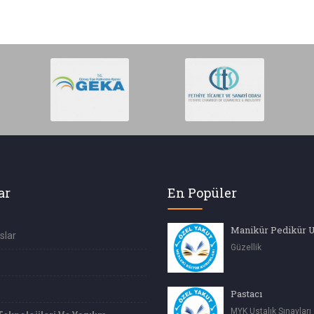
ar
En Popüler
Manikür Pedikür 
slar
Güzellik
Pastacı
MYK Ustalık Sınavları