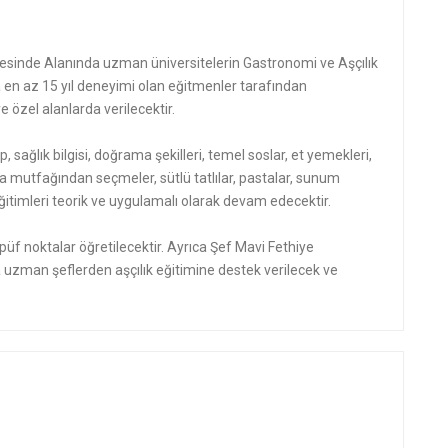
sinde Alanında uzman üniversitelerin Gastronomi ve Aşçılık
n az 15 yıl deneyimi olan eğitmenler tarafından
 özel alanlarda verilecektir.
p, sağlık bilgisi, doğrama şekilleri, temel soslar, et yemekleri,
a mutfağından seçmeler, sütlü tatlılar, pastalar, sunum
mı eğitimleri teorik ve uygulamalı olarak devam edecektir.
üf noktalar öğretilecektir. Ayrıca Şef Mavi Fethiye
uzman şeflerden aşçılık eğitimine destek verilecek ve