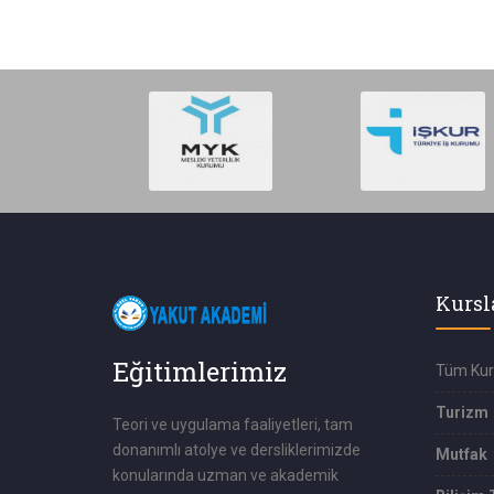
Kursl
Eğitimlerimiz
Tüm Kur
Turizm
Teori ve uygulama faaliyetleri, tam
donanımlı atolye ve dersliklerimizde
Mutfak
konularında uzman ve akademik