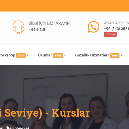
BİLGİ İÇİN BİZİ ARAYIN
WHATSAPP DES
+90 (543) 282 
444 5 418
Offline
orkshop
Ürünler
Güzellik Hizmetleri
Yeni
Yeni
Yeni
i Seviye) - Kurslar
imi (İleri Seviye)