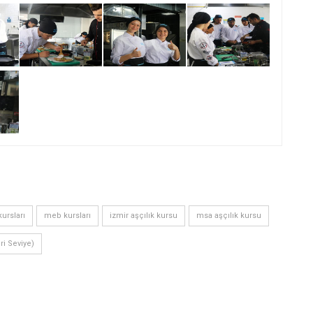
ursları
meb kursları
izmir aşçılık kursu
msa aşçılık kursu
eri Seviye)