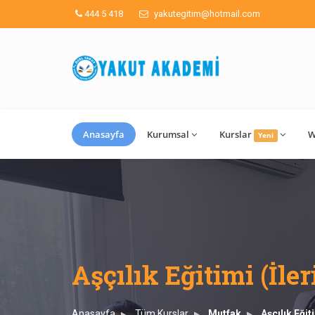
444 5 418
yakutegitim@hotmail.com
Anasayfa
Kurumsal
Kurslar
W
Yeni
Aşçılık Eğitimi (İler
Anasayfa
Tüm Kurslar
Mutfak
Aşçılık Eğit