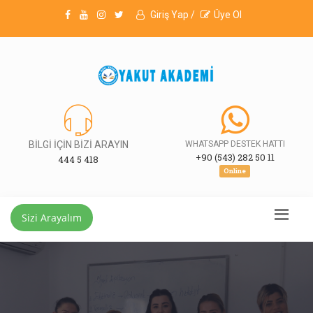
Giriş Yap /
Üye Ol
BİLGİ İÇİN BİZİ ARAYIN
WHATSAPP DESTEK HATTI
+90 (543) 282 50 11
444 5 418
Online
Sizi Arayalım