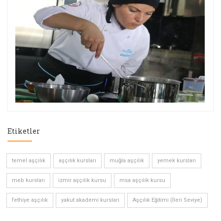
Etiketler
temel aşçılık
aşçılık kursları
muğla aşçılık
yemek kursları
meb kursları
izmir aşçılık kursu
msa aşçılık kursu
fethiye aşçılık
yakut akademi kursları
Aşçılık Eğitimi (İleri Seviye)