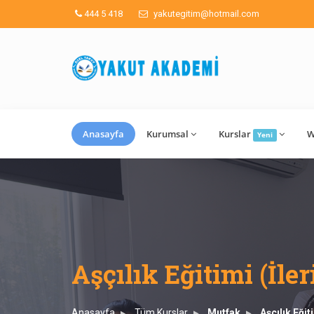
444 5 418
yakutegitim@hotmail.com
Anasayfa
Kurumsal
Kurslar
W
Yeni
Aşçılık Eğitimi (İler
Anasayfa
Tüm Kurslar
Mutfak
Aşçılık Eğit