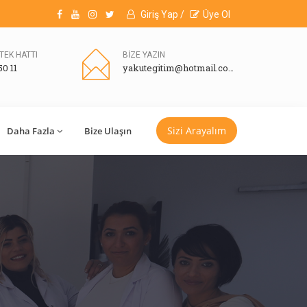
Giriş Yap /
Üye Ol
TEK HATTI
BİZE YAZIN
50 11
yakutegitim@hotmail.com
Sizi Arayalım
Daha Fazla
Bize Ulaşın