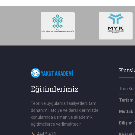
Kursl
Eğitimlerimiz
Tüm Kur
Turizm
Teori ve uygulama faaliyetleri, tam
donanımlı atolye ve dersliklerimizde
Mutfak
konularında uzman ve akademik
Bilişim 
eğitimcilerce verilmektedir.
444 5 418
Kişisel 