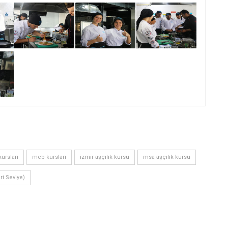
ursları
meb kursları
izmir aşçılık kursu
msa aşçılık kursu
eri Seviye)