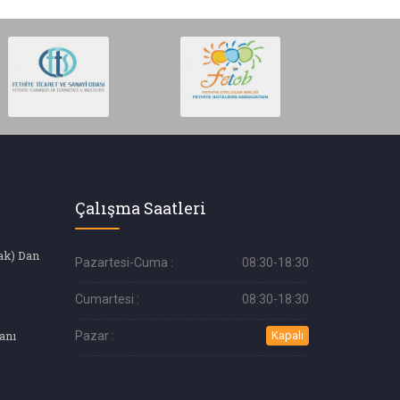
Çalışma Saatleri
Gayrimenkul (Emlak) Danışmanı (4. ve 5. Seviye)
Pazartesi-Cuma :
08:30-18:30
Cumartesi :
08:30-18:30
anı
Pazar :
Kapalı