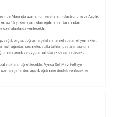
sinde Alanında uzman üniversitelerin Gastronomi ve Aşçılık
n az 15 yıl deneyimi olan eğitmenler tarafından
 özel alanlarda verilecektir.
p, sağlık bilgisi, doğrama şekilleri, temel soslar, et yemekleri,
a mutfağından seçmeler, sütlü tatlılar, pastalar, sunum
mı eğitimleri teorik ve uygulamalı olarak devam edecektir.
üf noktalar öğretilecektir. Ayrıca Şef Mavi Fethiye
uzman şeflerden aşçılık eğitimine destek verilecek ve