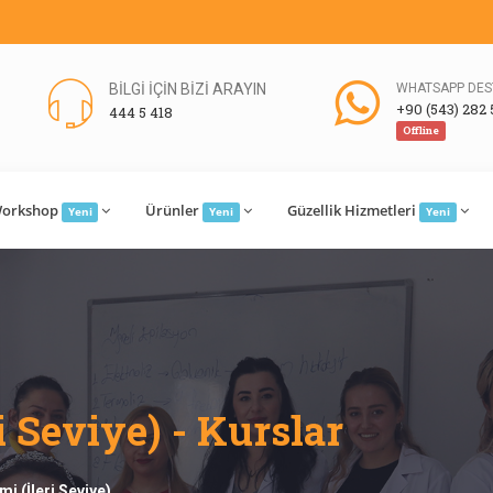
BİLGİ İÇİN BİZİ ARAYIN
WHATSAPP DES
+90 (543) 282 
444 5 418
Offline
orkshop
Ürünler
Güzellik Hizmetleri
Yeni
Yeni
Yeni
i Seviye) - Kurslar
imi (İleri Seviye)