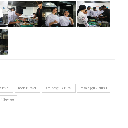
ursları
meb kursları
izmir aşçılık kursu
msa aşçılık kursu
eri Seviye)