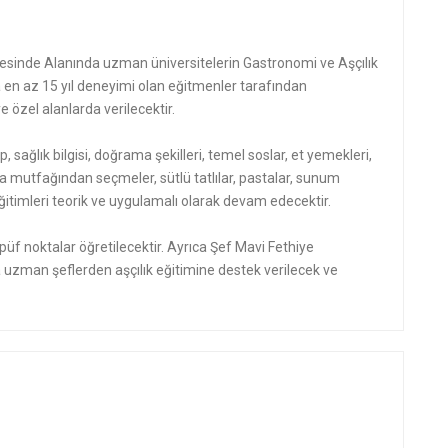
sinde Alanında uzman üniversitelerin Gastronomi ve Aşçılık
n az 15 yıl deneyimi olan eğitmenler tarafından
 özel alanlarda verilecektir.
p, sağlık bilgisi, doğrama şekilleri, temel soslar, et yemekleri,
a mutfağından seçmeler, sütlü tatlılar, pastalar, sunum
mı eğitimleri teorik ve uygulamalı olarak devam edecektir.
üf noktalar öğretilecektir. Ayrıca Şef Mavi Fethiye
uzman şeflerden aşçılık eğitimine destek verilecek ve