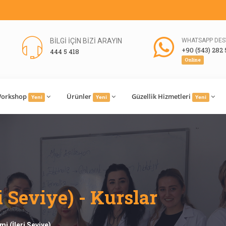
BİLGİ İÇİN BİZİ ARAYIN
WHATSAPP DES
+90 (543) 282 
444 5 418
Online
orkshop
Ürünler
Güzellik Hizmetleri
Yeni
Yeni
Yeni
i Seviye) - Kurslar
imi (İleri Seviye)