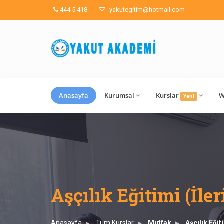
444 5 418
yakutegitim@hotmail.com
Anasayfa
Kurumsal
Kurslar
W
Yeni
Aşçılık Eğitimi (İler
Anasayfa
Tüm Kurslar
Mutfak
Aşçılık Eğit