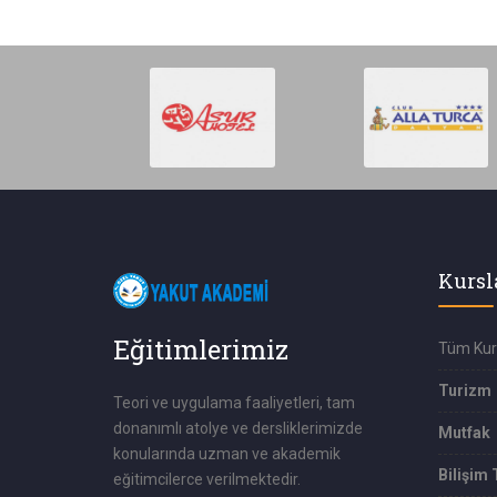
Kursl
Eğitimlerimiz
Tüm Kur
Turizm
Teori ve uygulama faaliyetleri, tam
donanımlı atolye ve dersliklerimizde
Mutfak
konularında uzman ve akademik
Bilişim 
eğitimcilerce verilmektedir.