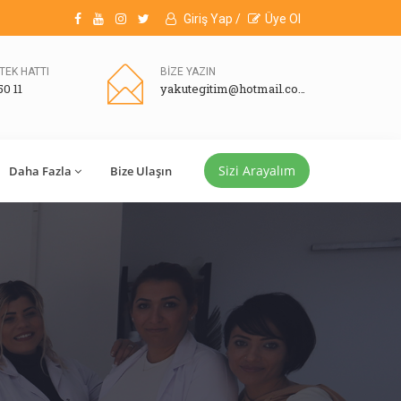
Giriş Yap /
Üye Ol
TEK HATTI
BİZE YAZIN
50 11
yakutegitim@hotmail.com
Sizi Arayalım
Daha Fazla
Bize Ulaşın