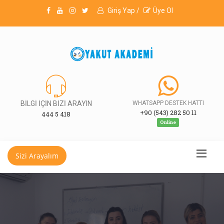
Giriş Yap /
Üye Ol
BİLGİ İÇİN BİZİ ARAYIN
WHATSAPP DESTEK HATTI
+90 (543) 282 50 11
444 5 418
Online
Sizi Arayalım