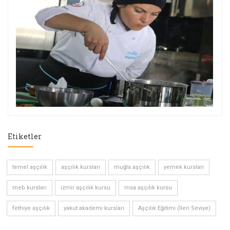
Etiketler
temel aşçılık
aşçılık kursları
muğla aşçılık
yemek kursları
meb kursları
izmir aşçılık kursu
msa aşçılık kursu
fethiye aşçılık
yakut akademi kursları
Aşçılık Eğitimi (İleri Seviye)