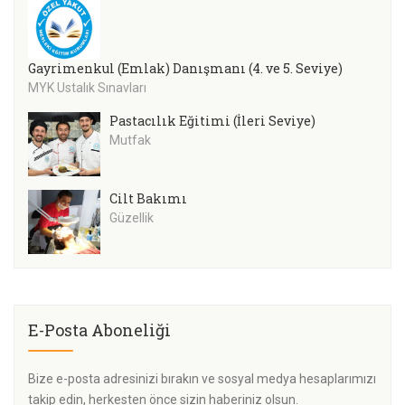
Gayrimenkul (Emlak) Danışmanı (4. ve 5. Seviye)
MYK Ustalık Sınavları
Pastacılık Eğitimi (İleri Seviye)
Mutfak
Cilt Bakımı
Güzellik
E-Posta Aboneliği
Bize e-posta adresinizi bırakın ve sosyal medya hesaplarımızı
takip edin, herkesten önce sizin haberiniz olsun.