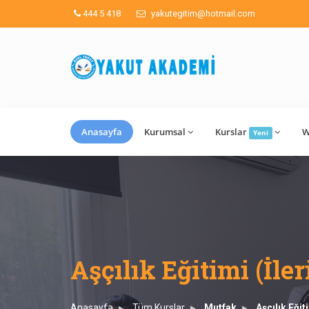
444 5 418
yakutegitim@hotmail.com
Anasayfa
Kurumsal
Kurslar
W
Yeni
Aşçılık Eğitimi (İler
Anasayfa
Tüm Kurslar
Mutfak
Aşçılık Eğit