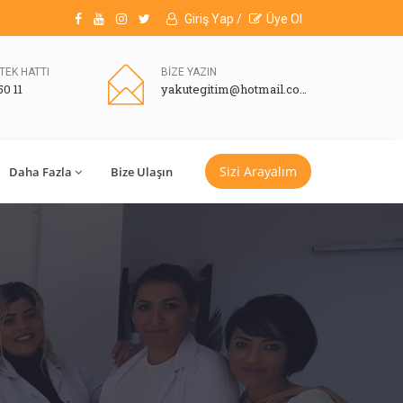
Giriş Yap /
Üye Ol
TEK HATTI
BİZE YAZIN
50 11
yakutegitim@hotmail.com
Sizi Arayalım
Daha Fazla
Bize Ulaşın