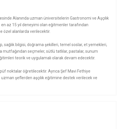
sinde Alanında uzman üniversitelerin Gastronomi ve Aşçılık
n az 15 yıl deneyimi olan eğitmenler tarafından
 özel alanlarda verilecektir.
p, sağlık bilgisi, doğrama şekilleri, temel soslar, et yemekleri,
a mutfağından seçmeler, sütlü tatlılar, pastalar, sunum
mı eğitimleri teorik ve uygulamalı olarak devam edecektir.
üf noktalar öğretilecektir. Ayrıca Şef Mavi Fethiye
uzman şeflerden aşçılık eğitimine destek verilecek ve