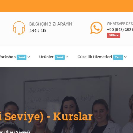
BİLGİ İÇİN BİZİ ARAYIN
WHATSAPP DES
+90 (543) 282 
444 5 418
Offline
orkshop
Ürünler
Güzellik Hizmetleri
Yeni
Yeni
Yeni
i Seviye) - Kurslar
imi (İleri Seviye)