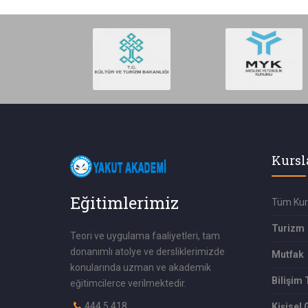
Kursl
Eğitimlerimiz
Tüm Kur
Turizm
Teori ve uygulama faaliyetleri, tam
donanımlı atolye ve dersliklerimizde
Mutfak
konularında uzman ve akademik
Bilişim 
eğitimcilerce verilmektedir.
444 5 418
Kişisel 