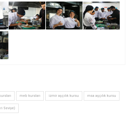
ursları
meb kursları
izmir aşçılık kursu
msa aşçılık kursu
eri Seviye)