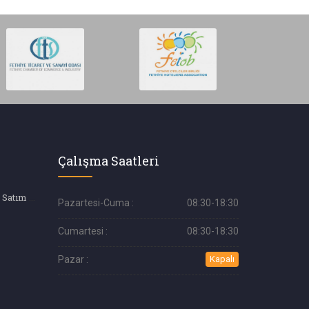
Çalışma Saatleri
İkinci El Araç Alım Satım (Galeri)
Pazartesi-Cuma :
08:30-18:30
Cumartesi :
08:30-18:30
Pazar :
Kapalı