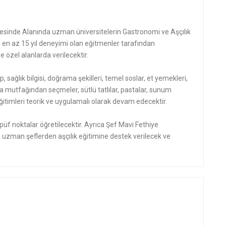
sinde Alanında uzman üniversitelerin Gastronomi ve Aşçılık
n az 15 yıl deneyimi olan eğitmenler tarafından
 özel alanlarda verilecektir.
p, sağlık bilgisi, doğrama şekilleri, temel soslar, et yemekleri,
a mutfağından seçmeler, sütlü tatlılar, pastalar, sunum
mı eğitimleri teorik ve uygulamalı olarak devam edecektir.
üf noktalar öğretilecektir. Ayrıca Şef Mavi Fethiye
uzman şeflerden aşçılık eğitimine destek verilecek ve