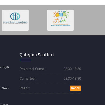
Çalışma Saatleri
Profesyonel Aşçılık Eğitimi
Pazartesi-Cuma :
08:30-18:30
Cumartesi :
08:30-18:30
Aşçılık Eğitimi (İleri Seviye)
Pazar :
Kapalı
arson)