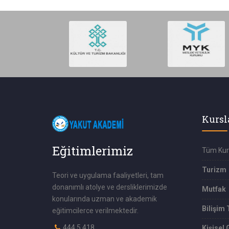
Kursl
Eğitimlerimiz
Tüm Kur
Turizm
Teori ve uygulama faaliyetleri, tam
donanımlı atolye ve dersliklerimizde
Mutfak
konularında uzman ve akademik
Bilişim 
eğitimcilerce verilmektedir.
444 5 418
Kişisel 