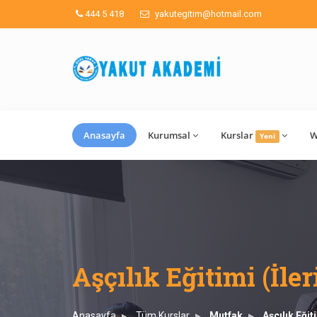
444 5 418
yakutegitim@hotmail.com
Anasayfa
Kurumsal
Kurslar
W
Yeni
Aşçılık Eğitimi (İler
Anasayfa
Tüm Kurslar
Mutfak
Aşçılık Eğit