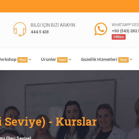
BİLGİ İÇİN BİZİ ARAYIN
WHATSAPP DES
+90 (543) 282 
444 5 418
Offline
orkshop
Ürünler
Güzellik Hizmetleri
Yeni
Yeni
Yeni
i Seviye) - Kurslar
imi (İleri Seviye)