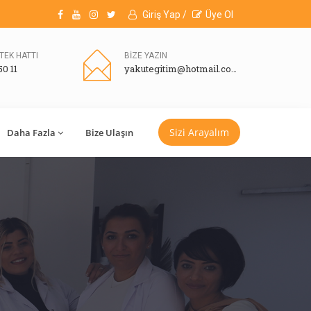
Giriş Yap /
Üye Ol
TEK HATTI
BİZE YAZIN
50 11
yakutegitim@hotmail.com
Sizi Arayalım
Daha Fazla
Bize Ulaşın