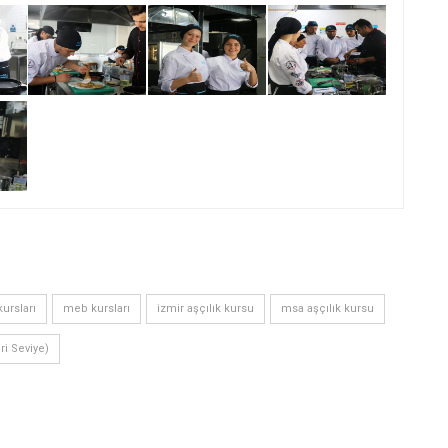
ursları
meb kursları
izmir aşçılık kursu
msa aşçılık kursu
eri Seviye)