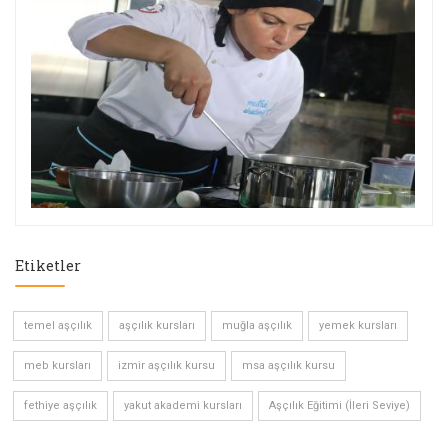
Etiketler
temel aşçılık
aşçılık kursları
muğla aşçılık
yemek kursları
meb kursları
izmir aşçılık kursu
msa aşçılık kursu
fethiye aşçılık
yakut akademi kursları
Aşçılık Eğitimi (İleri Seviye)