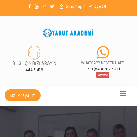
Giriş Yap /
Üye Ol
BİLGİ İÇİN BİZİ ARAYIN
WHATSAPP DESTEK HATTI
+90 (543) 282 50 11
444 5 418
Offline
Sizi Arayalım