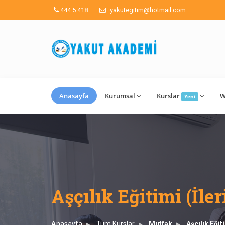
444 5 418
yakutegitim@hotmail.com
Anasayfa
Kurumsal
Kurslar
W
Yeni
Aşçılık Eğitimi (İler
Anasayfa
Tüm Kurslar
Mutfak
Aşçılık Eğit