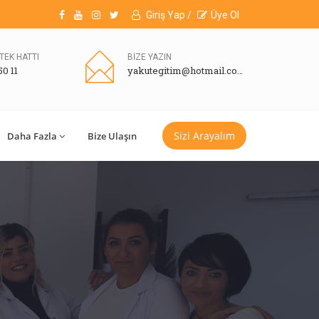
Giriş Yap /
Üye Ol
TEK HATTI
BİZE YAZIN
50 11
yakutegitim@hotmail.com
Sizi Arayalım
Daha Fazla
Bize Ulaşın