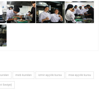
ursları
meb kursları
izmir aşçılık kursu
msa aşçılık kursu
eri Seviye)