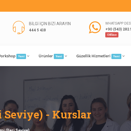
BİLGİ İÇİN BİZİ ARAYIN
WHATSAPP DES
+90 (543) 282 
444 5 418
Offline
orkshop
Ürünler
Güzellik Hizmetleri
Yeni
Yeni
Yeni
i Seviye) - Kurslar
imi (İleri Seviye)