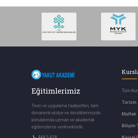
Kursl
Eğitimlerimiz
Tüm Kur
Turizm
Teori ve uygulama faaliyetleri, tam
donanımlı atolye ve dersliklerimizde
Mutfak
konularında uzman ve akademik
Bilişim 
eğitimcilerce verilmektedir.
444 5 418
Kişisel 