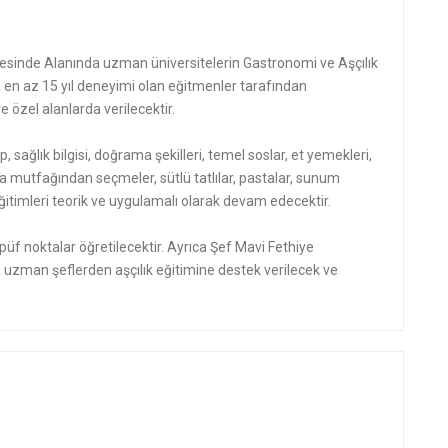
sinde Alanında uzman üniversitelerin Gastronomi ve Aşçılık
n az 15 yıl deneyimi olan eğitmenler tarafından
 özel alanlarda verilecektir.
p, sağlık bilgisi, doğrama şekilleri, temel soslar, et yemekleri,
a mutfağından seçmeler, sütlü tatlılar, pastalar, sunum
mı eğitimleri teorik ve uygulamalı olarak devam edecektir.
üf noktalar öğretilecektir. Ayrıca Şef Mavi Fethiye
uzman şeflerden aşçılık eğitimine destek verilecek ve