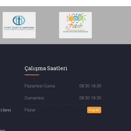
Çalışma Saatleri
Pazartesi-Cuma :
08:30-18:30
Cumartesi :
08:30-18:30
Aşçılık Eğitimi (İleri Seviye)
Pazar :
Kapalı
anı