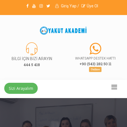
Giriş Yap /
Üye Ol
BİLGİ İÇİN BİZİ ARAYIN
WHATSAPP DESTEK HATTI
+90 (543) 282 50 11
444 5 418
Online
Sizi Arayalım