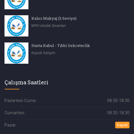
Kalıcı Makyaj (3.Seviye)
MYK Ustalık Sınavları
Hasta Kabul - Tıbbi Sekreterlik
Kişisel Gelişim
Çalışma Saatleri
Pazartesi-Cuma :
08:30-18:30
Cumartesi :
08:30-18:30
Pazar :
Kapalı