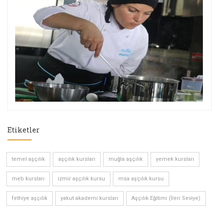
Etiketler
temel aşçılık
aşçılık kursları
muğla aşçılık
yemek kursları
meb kursları
izmir aşçılık kursu
msa aşçılık kursu
fethiye aşçılık
yakut akademi kursları
Aşçılık Eğitimi (İleri Seviye)