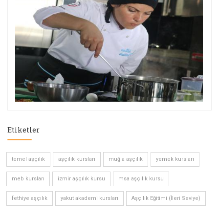
Etiketler
temel aşçılık
aşçılık kursları
muğla aşçılık
yemek kursları
meb kursları
izmir aşçılık kursu
msa aşçılık kursu
fethiye aşçılık
yakut akademi kursları
Aşçılık Eğitimi (İleri Seviye)