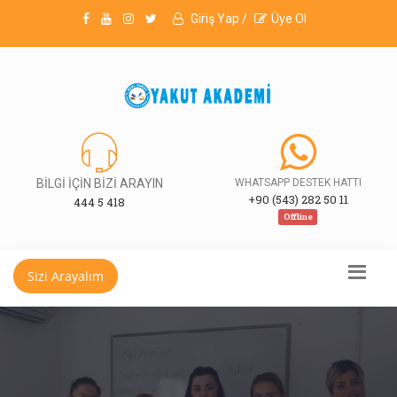
Giriş Yap /
Üye Ol
BİLGİ İÇİN BİZİ ARAYIN
WHATSAPP DESTEK HATTI
+90 (543) 282 50 11
444 5 418
Offline
Sizi Arayalım