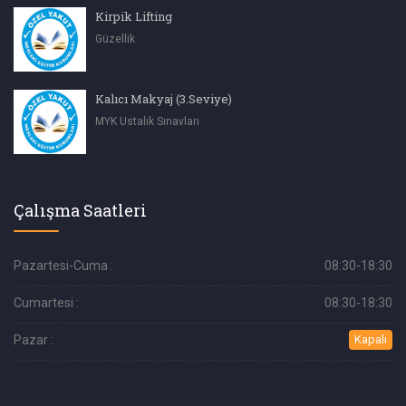
Kirpik Lifting
Güzellik
Kalıcı Makyaj (3.Seviye)
MYK Ustalık Sınavları
Çalışma Saatleri
Pazartesi-Cuma :
08:30-18:30
Cumartesi :
08:30-18:30
Pazar :
Kapalı