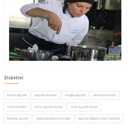
Etiketler
temel aşçılık
aşçılık kursları
muğla aşçılık
yemek kursları
meb kursları
izmir aşçılık kursu
msa aşçılık kursu
fethiye aşçılık
yakut akademi kursları
Aşçılık Eğitimi (İleri Seviye)