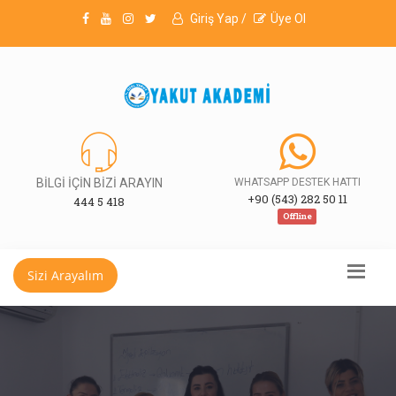
Giriş Yap /
Üye Ol
BİLGİ İÇİN BİZİ ARAYIN
WHATSAPP DESTEK HATTI
+90 (543) 282 50 11
444 5 418
Offline
Sizi Arayalım