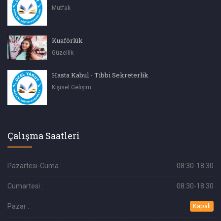
Mutfak
Kuaförlük
Güzellik
Hasta Kabul - Tıbbi Sekreterlik
Kişisel Gelişim
Çalışma Saatleri
Pazartesi-Cuma :
08:30-18:30
Cumartesi :
08:30-18:30
Pazar :
Kapalı