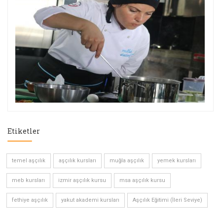
Etiketler
temel aşçılık
aşçılık kursları
muğla aşçılık
yemek kursları
meb kursları
izmir aşçılık kursu
msa aşçılık kursu
fethiye aşçılık
yakut akademi kursları
Aşçılık Eğitimi (İleri Seviye)