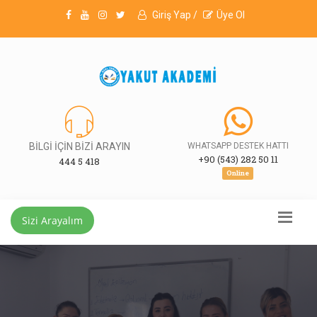
Giriş Yap /
Üye Ol
BİLGİ İÇİN BİZİ ARAYIN
WHATSAPP DESTEK HATTI
+90 (543) 282 50 11
444 5 418
Online
Sizi Arayalım