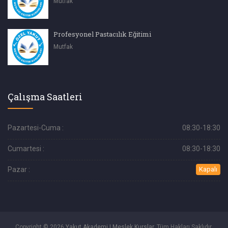
Mutfak
Profesyonel Pastacılık Eğitimi
Mutfak
Çalışma Saatleri
Pazartesi-Cuma :
08:30-18:30
Cumartesi :
08:30-18:30
Pazar :
Kapalı
Copyright © 2026
Yakut Akademi | Meslek Kurslar
. Tüm Hakları Saklıdır.