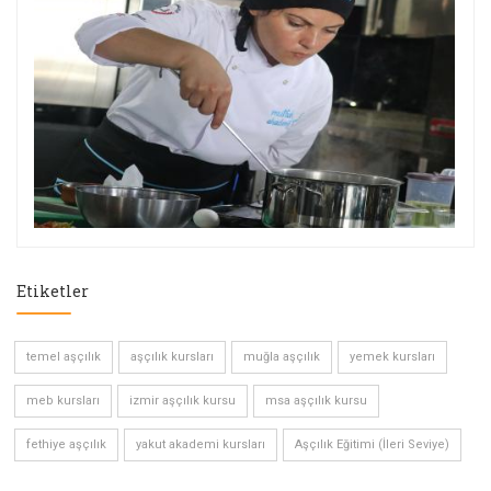
Etiketler
temel aşçılık
aşçılık kursları
muğla aşçılık
yemek kursları
meb kursları
izmir aşçılık kursu
msa aşçılık kursu
fethiye aşçılık
yakut akademi kursları
Aşçılık Eğitimi (İleri Seviye)