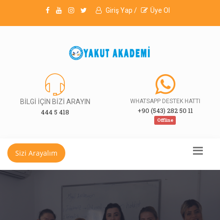
Giriş Yap /
Üye Ol
BİLGİ İÇİN BİZİ ARAYIN
WHATSAPP DESTEK HATTI
+90 (543) 282 50 11
444 5 418
Offline
Sizi Arayalım