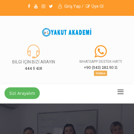
Giriş Yap /
Üye Ol
BİLGİ İÇİN BİZİ ARAYIN
WHATSAPP DESTEK HATTI
+90 (543) 282 50 11
444 5 418
Online
Sizi Arayalım