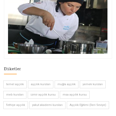
Etiketler
temel aşçılık
aşçılık kursları
muğla aşçılık
yemek kursları
meb kursları
izmir aşçılık kursu
msa aşçılık kursu
fethiye aşçılık
yakut akademi kursları
Aşçılık Eğitimi (İleri Seviye)