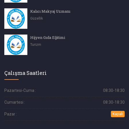
Kalıcı Makyaj Uzmanı
Güzellik
Hijyen Gıda Eğitimi
Turizm
Çalışma Saatleri
Pazartesi-Cuma :
08:30-18:30
Cumartesi :
08:30-18:30
Pazar :
Kapalı