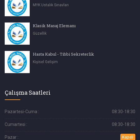
MYK Ustalık Sınavları
Klasik Masaj Elemanı
Güzellik
Hasta Kabul - Tıbbi Sekreterlik
Kişisel Gelişim
Çalışma Saatleri
Pazartesi-Cuma :
08:30-18:30
Cumartesi :
08:30-18:30
Pazar :
Kapalı