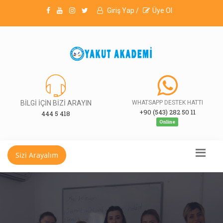
Giriş Yap /
Üye Ol
BİLGİ İÇİN BİZİ ARAYIN
WHATSAPP DESTEK HATTI
+90 (543) 282 50 11
444 5 418
Online
Sizi Arayalım