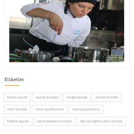
Etiketler
temel aşçılık
aşçılık kursları
muğla aşçılık
yemek kursları
meb kursları
izmir aşçılık kursu
msa aşçılık kursu
fethiye aşçılık
yakut akademi kursları
Aşçılık Eğitimi (İleri Seviye)