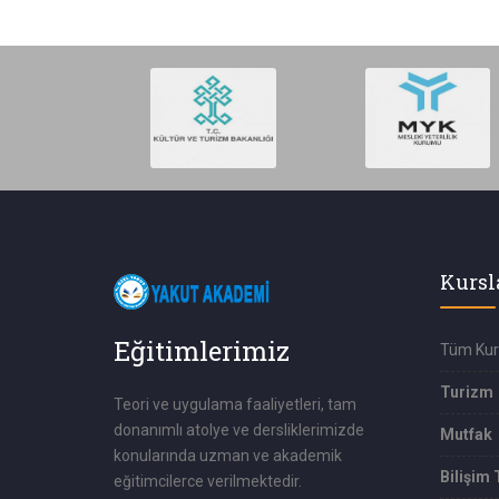
Kursl
Eğitimlerimiz
Tüm Kur
Turizm
Teori ve uygulama faaliyetleri, tam
donanımlı atolye ve dersliklerimizde
Mutfak
konularında uzman ve akademik
Bilişim 
eğitimcilerce verilmektedir.