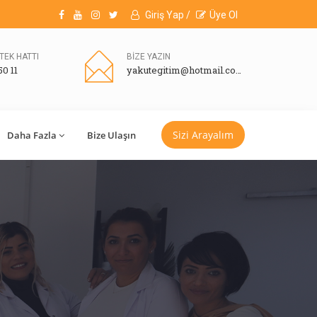
Giriş Yap /
Üye Ol
TEK HATTI
BİZE YAZIN
50 11
yakutegitim@hotmail.com
Sizi Arayalım
Daha Fazla
Bize Ulaşın