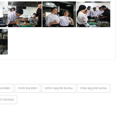
ursları
meb kursları
izmir aşçılık kursu
msa aşçılık kursu
eri Seviye)