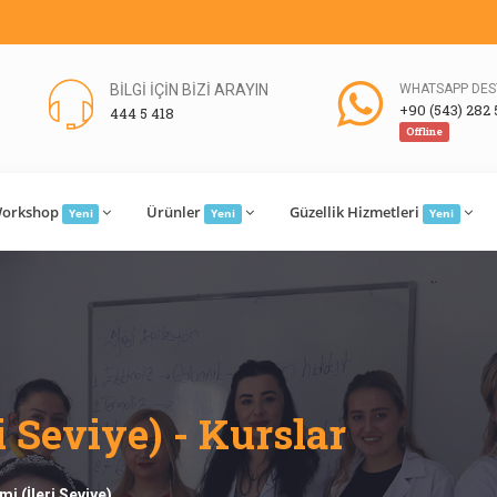
BİLGİ İÇİN BİZİ ARAYIN
WHATSAPP DES
+90 (543) 282 
444 5 418
Offline
orkshop
Ürünler
Güzellik Hizmetleri
Yeni
Yeni
Yeni
i Seviye) - Kurslar
imi (İleri Seviye)