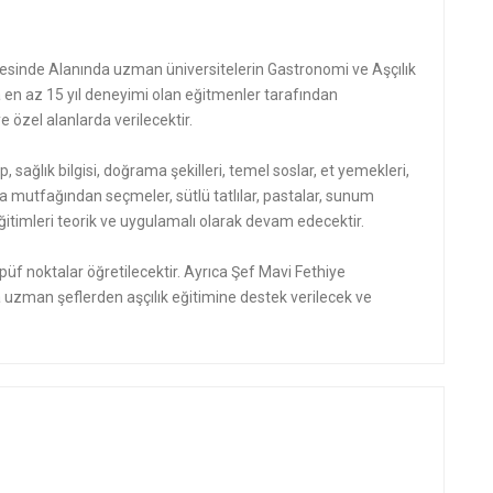
sinde Alanında uzman üniversitelerin Gastronomi ve Aşçılık
n az 15 yıl deneyimi olan eğitmenler tarafından
 özel alanlarda verilecektir.
p, sağlık bilgisi, doğrama şekilleri, temel soslar, et yemekleri,
a mutfağından seçmeler, sütlü tatlılar, pastalar, sunum
mı eğitimleri teorik ve uygulamalı olarak devam edecektir.
üf noktalar öğretilecektir. Ayrıca Şef Mavi Fethiye
uzman şeflerden aşçılık eğitimine destek verilecek ve