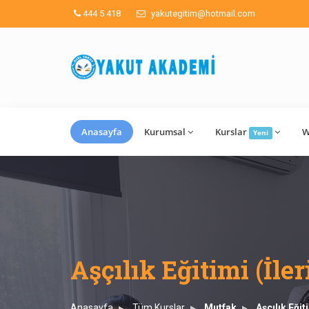
444 5 418
yakutegitim@hotmail.com
Anasayfa
Kurumsal
Kurslar
W
Yeni
Aşçılık Eğitimi (İler
Anasayfa
Tüm Kurslar
Mutfak
Aşçılık Eğit