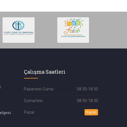
Çalışma Saatleri
i
Pazartesi-Cuma :
08:30-18:30
Cumartesi :
08:30-18:30
Güzellik Uzmanı Belgesi Sınavı (4.Seviye)
Pazar :
Kapalı