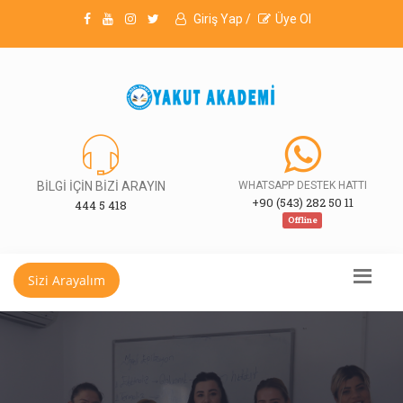
Giriş Yap /
Üye Ol
BİLGİ İÇİN BİZİ ARAYIN
WHATSAPP DESTEK HATTI
+90 (543) 282 50 11
444 5 418
Offline
Sizi Arayalım