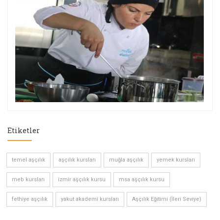
Etiketler
temel aşçılık
aşçılık kursları
muğla aşçılık
yemek kursları
meb kursları
izmir aşçılık kursu
msa aşçılık kursu
fethiye aşçılık
yakut akademi kursları
Aşçılık Eğitimi (İleri Seviye)