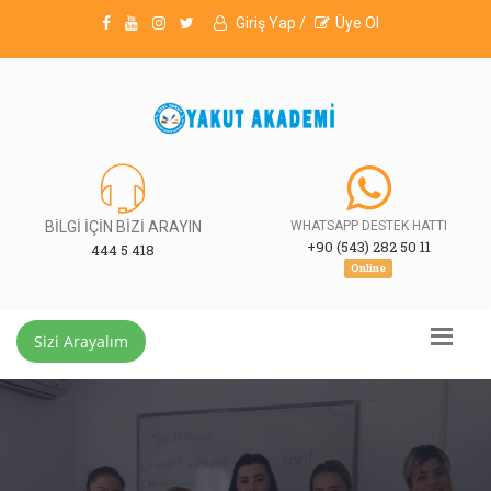
Giriş Yap /
Üye Ol
BİLGİ İÇİN BİZİ ARAYIN
WHATSAPP DESTEK HATTI
+90 (543) 282 50 11
444 5 418
Online
Sizi Arayalım