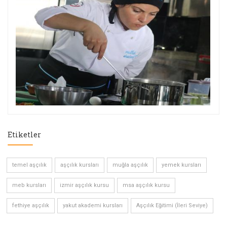
Etiketler
temel aşçılık
aşçılık kursları
muğla aşçılık
yemek kursları
meb kursları
izmir aşçılık kursu
msa aşçılık kursu
fethiye aşçılık
yakut akademi kursları
Aşçılık Eğitimi (İleri Seviye)