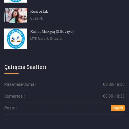
Kuaförlük
Güzellik
Kalıcı Makyaj (3.Seviye)
MYK Ustalık Sınavları
Çalışma Saatleri
Pazartesi-Cuma :
08:30-18:30
Cumartesi :
08:30-18:30
Pazar :
Kapalı