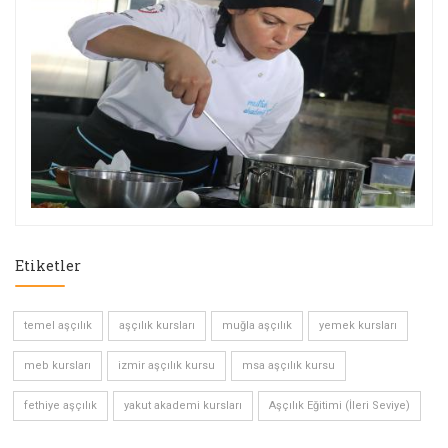
Etiketler
temel aşçılık
aşçılık kursları
muğla aşçılık
yemek kursları
meb kursları
izmir aşçılık kursu
msa aşçılık kursu
fethiye aşçılık
yakut akademi kursları
Aşçılık Eğitimi (İleri Seviye)