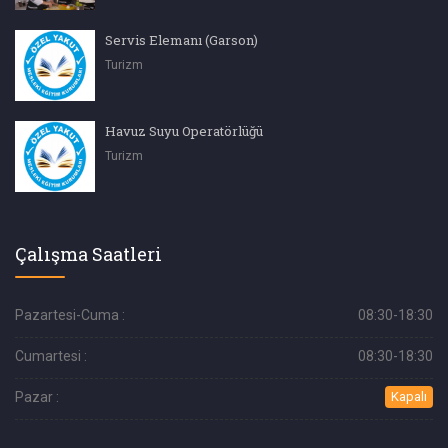
Servis Elemanı (Garson)
Turizm
Havuz Suyu Operatörlüğü
Turizm
Çalışma Saatleri
Pazartesi-Cuma :
08:30-18:30
Cumartesi :
08:30-18:30
Pazar :
Kapalı