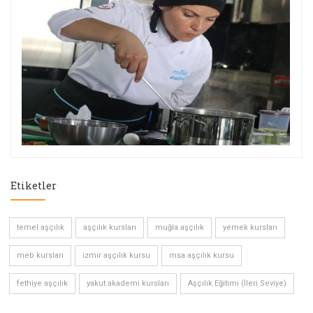
Etiketler
temel aşçılık
aşçılık kursları
muğla aşçılık
yemek kursları
meb kursları
izmir aşçılık kursu
msa aşçılık kursu
fethiye aşçılık
yakut akademi kursları
Aşçılık Eğitimi (İleri Seviye)