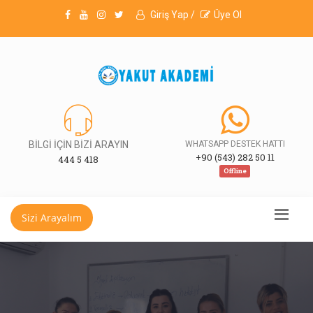
Giriş Yap /
Üye Ol
BİLGİ İÇİN BİZİ ARAYIN
WHATSAPP DESTEK HATTI
+90 (543) 282 50 11
444 5 418
Offline
Sizi Arayalım