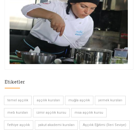
Etiketler
temel aşçılık
aşçılık kursları
muğla aşçılık
yemek kursları
meb kursları
izmir aşçılık kursu
msa aşçılık kursu
fethiye aşçılık
yakut akademi kursları
Aşçılık Eğitimi (İleri Seviye)