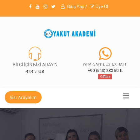
Giriş Yap /
Üye Ol
BİLGİ İÇİN BİZİ ARAYIN
WHATSAPP DESTEK HATTI
+90 (543) 282 50 11
444 5 418
Offline
Sizi Arayalım