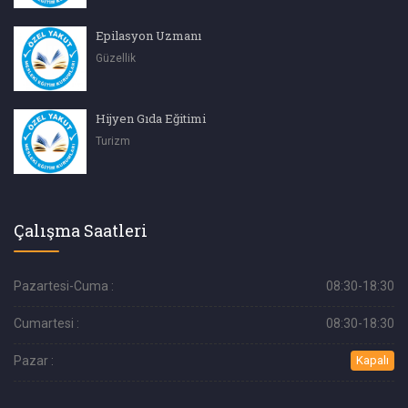
Epilasyon Uzmanı
Güzellik
Hijyen Gıda Eğitimi
Turizm
Çalışma Saatleri
Pazartesi-Cuma :
08:30-18:30
Cumartesi :
08:30-18:30
Pazar :
Kapalı