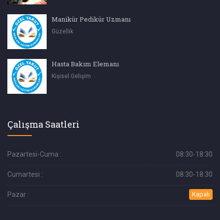
Manikür Pedikür Uzmanı
Güzellik
Hasta Bakım Elemanı
Kişisel Gelişim
Çalışma Saatleri
Pazartesi-Cuma :
08:30-18:30
Cumartesi :
08:30-18:30
Pazar :
Kapalı