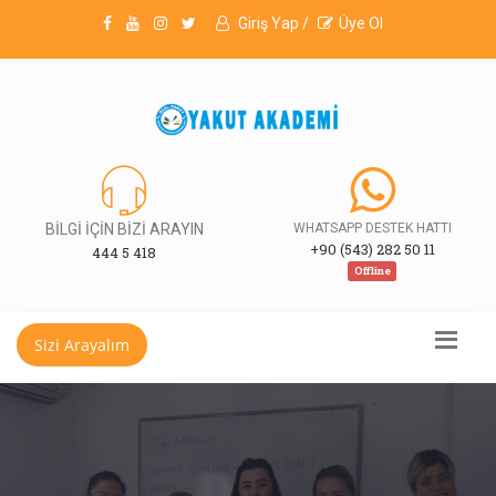
Giriş Yap /
Üye Ol
BİLGİ İÇİN BİZİ ARAYIN
WHATSAPP DESTEK HATTI
+90 (543) 282 50 11
444 5 418
Offline
Sizi Arayalım