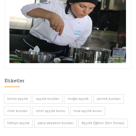
Etiketler
temel aşçılık
aşçılık kursları
muğla aşçılık
yemek kursları
meb kursları
izmir aşçılık kursu
msa aşçılık kursu
fethiye aşçılık
yakut akademi kursları
Aşçılık Eğitimi (İleri Seviye)