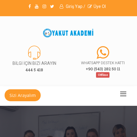
Giriş Yap /
Üye Ol
BİLGİ İÇİN BİZİ ARAYIN
WHATSAPP DESTEK HATTI
+90 (543) 282 50 11
444 5 418
Offline
Sizi Arayalım