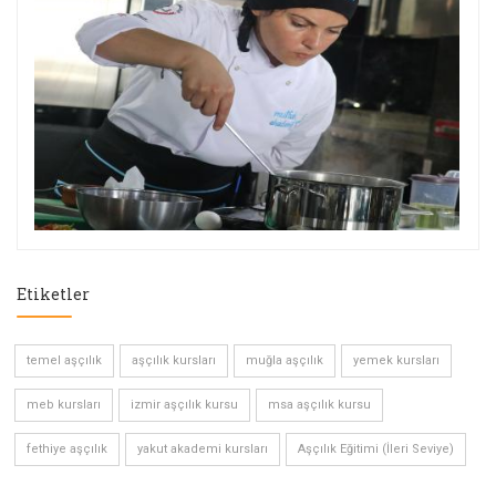
Etiketler
temel aşçılık
aşçılık kursları
muğla aşçılık
yemek kursları
meb kursları
izmir aşçılık kursu
msa aşçılık kursu
fethiye aşçılık
yakut akademi kursları
Aşçılık Eğitimi (İleri Seviye)