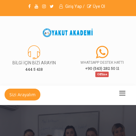
Giriş Yap /
Üye Ol
BİLGİ İÇİN BİZİ ARAYIN
WHATSAPP DESTEK HATTI
+90 (543) 282 50 11
444 5 418
Offline
Sizi Arayalım