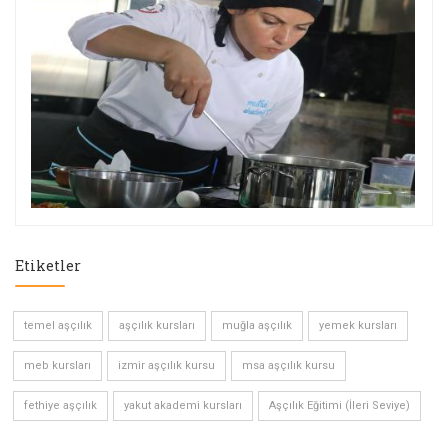
Etiketler
temel aşçılık
aşçılık kursları
muğla aşçılık
yemek kursları
meb kursları
izmir aşçılık kursu
msa aşçılık kursu
fethiye aşçılık
yakut akademi kursları
Aşçılık Eğitimi (İleri Seviye)