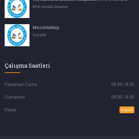
MYK Ustalık Sınavları
Microblading
Güzellik
Çalışma Saatleri
Pazartesi-Cuma :
08:30-18:30
Cumartesi :
08:30-18:30
Pazar :
Kapalı