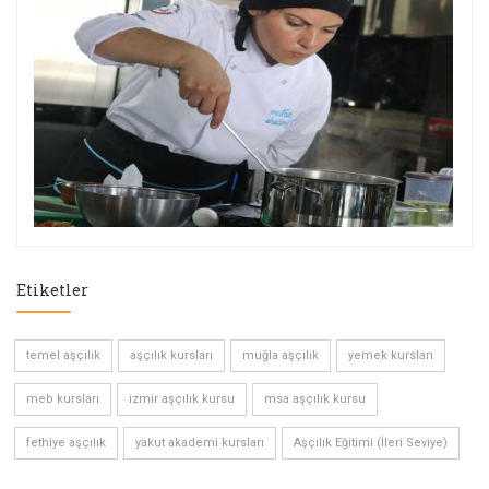
Etiketler
temel aşçılık
aşçılık kursları
muğla aşçılık
yemek kursları
meb kursları
izmir aşçılık kursu
msa aşçılık kursu
fethiye aşçılık
yakut akademi kursları
Aşçılık Eğitimi (İleri Seviye)