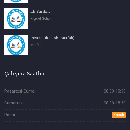
İlk Yardım
Kişisel Gelişim
Pastacılık (Hobi Mutfak)
Mutfak
Çalışma Saatleri
Pazartesi-Cuma :
08:30-18:30
Cumartesi :
08:30-18:30
Pazar :
Kapalı