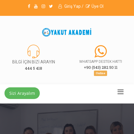
Giriş Yap /
Üye Ol
BİLGİ İÇİN BİZİ ARAYIN
WHATSAPP DESTEK HATTI
+90 (543) 282 50 11
444 5 418
Online
Sizi Arayalım