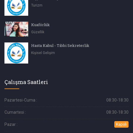
Turizm
Kuaförlük
Güzellik
Hasta Kabul - Tıbbi Sekreterlik
Kişisel Gelişim
Çalışma Saatleri
Pazartesi-Cuma :
08:30-18:30
Cumartesi :
08:30-18:30
Pazar :
Kapalı