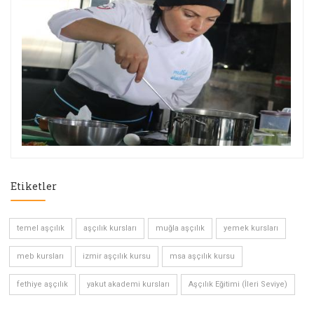
Etiketler
temel aşçılık
aşçılık kursları
muğla aşçılık
yemek kursları
meb kursları
izmir aşçılık kursu
msa aşçılık kursu
fethiye aşçılık
yakut akademi kursları
Aşçılık Eğitimi (İleri Seviye)