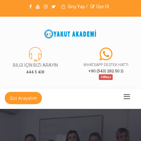
Giriş Yap /
Üye Ol
BİLGİ İÇİN BİZİ ARAYIN
WHATSAPP DESTEK HATTI
+90 (543) 282 50 11
444 5 418
Offline
Sizi Arayalım