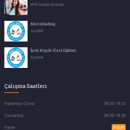
MYK Ustalık Sınavları
Microblading
Güzellik
İpek Kirpik (Özel Eğitim)
Güzellik
Çalışma Saatleri
Pazartesi-Cuma :
08:30-18:30
Cumartesi :
08:30-18:30
Pazar :
Kapalı