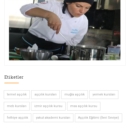
Etiketler
temel aşçılık
aşçılık kursları
muğla aşçılık
yemek kursları
meb kursları
izmir aşçılık kursu
msa aşçılık kursu
fethiye aşçılık
yakut akademi kursları
Aşçılık Eğitimi (İleri Seviye)