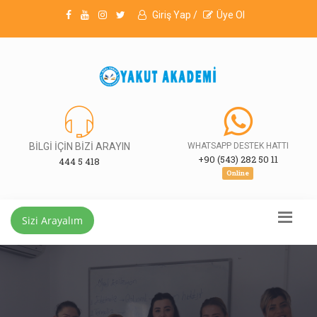
Giriş Yap /
Üye Ol
BİLGİ İÇİN BİZİ ARAYIN
WHATSAPP DESTEK HATTI
+90 (543) 282 50 11
444 5 418
Online
Sizi Arayalım