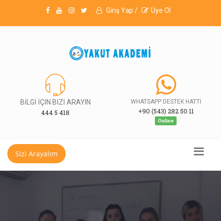
Giriş Yap /
Üye Ol
BİLGİ İÇİN BİZİ ARAYIN
WHATSAPP DESTEK HATTI
+90 (543) 282 50 11
444 5 418
Online
Sizi Arayalım