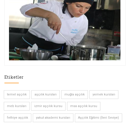
Etiketler
temel aşçılık
aşçılık kursları
muğla aşçılık
yemek kursları
meb kursları
izmir aşçılık kursu
msa aşçılık kursu
fethiye aşçılık
yakut akademi kursları
Aşçılık Eğitimi (İleri Seviye)