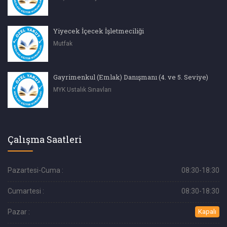
Yiyecek İçecek İşletmeciliği
Mutfak
Gayrimenkul (Emlak) Danışmanı (4. ve 5. Seviye)
MYK Ustalık Sınavları
Çalışma Saatleri
Pazartesi-Cuma :
08:30-18:30
Cumartesi :
08:30-18:30
Pazar :
Kapalı