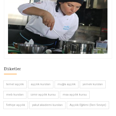
Etiketler
temel aşçılık
aşçılık kursları
muğla aşçılık
yemek kursları
meb kursları
izmir aşçılık kursu
msa aşçılık kursu
fethiye aşçılık
yakut akademi kursları
Aşçılık Eğitimi (İleri Seviye)