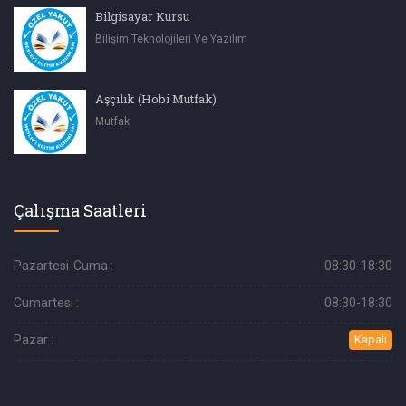
Bilgisayar Kursu
Bilişim Teknolojileri Ve Yazılım
Aşçılık (Hobi Mutfak)
Mutfak
Çalışma Saatleri
Pazartesi-Cuma :
08:30-18:30
Cumartesi :
08:30-18:30
Pazar :
Kapalı