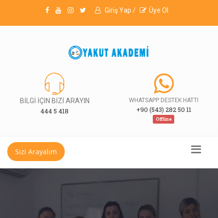
Giriş Yap /
Üye Ol
BİLGİ İÇİN BİZİ ARAYIN
WHATSAPP DESTEK HATTI
+90 (543) 282 50 11
444 5 418
Offline
Sizi Arayalım