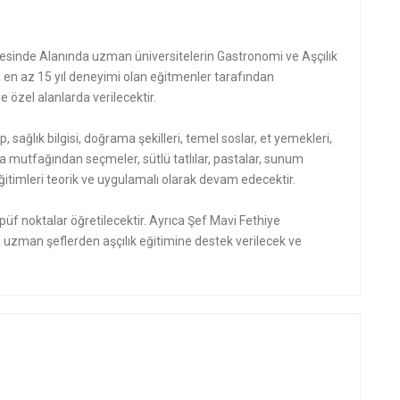
sinde Alanında uzman üniversitelerin Gastronomi ve Aşçılık
n az 15 yıl deneyimi olan eğitmenler tarafından
 özel alanlarda verilecektir.
p, sağlık bilgisi, doğrama şekilleri, temel soslar, et yemekleri,
a mutfağından seçmeler, sütlü tatlılar, pastalar, sunum
mı eğitimleri teorik ve uygulamalı olarak devam edecektir.
üf noktalar öğretilecektir. Ayrıca Şef Mavi Fethiye
uzman şeflerden aşçılık eğitimine destek verilecek ve