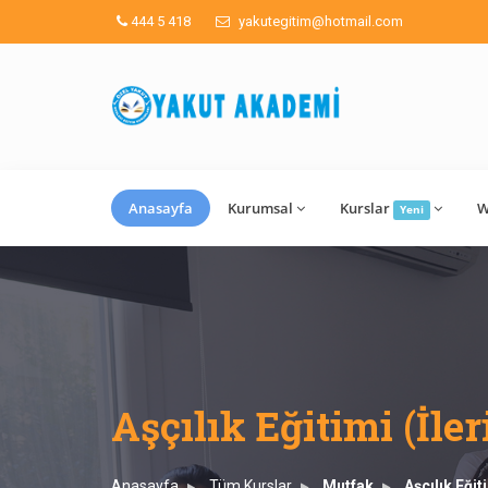
444 5 418
yakutegitim@hotmail.com
Anasayfa
Kurumsal
Kurslar
W
Yeni
Aşçılık Eğitimi (İler
Anasayfa
Tüm Kurslar
Mutfak
Aşçılık Eğit