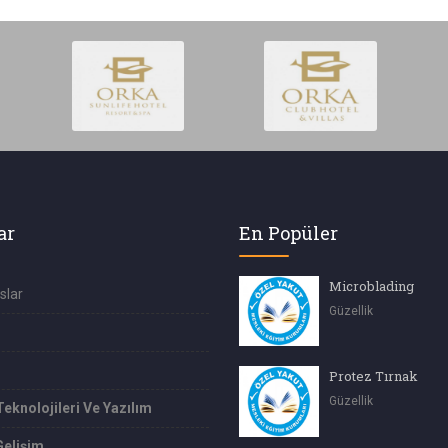
ar
En Popüler
Microblading
slar
Güzellik
Protez Tırnak
Güzellik
Teknolojileri Ve Yazılım
Gelişim