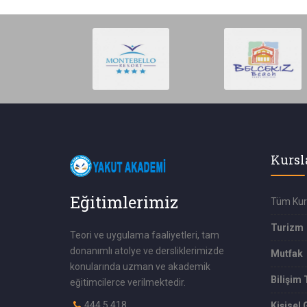
Kursl
Eğitimlerimiz
Tüm Kur
Turizm
Teori ve uygulama faaliyetleri, tam
donanımlı atolye ve dersliklerimizde
Mutfak
konularında uzman ve akademik
Bilişim 
eğitimcilerce verilmektedir.
444 5 418
Kişisel 