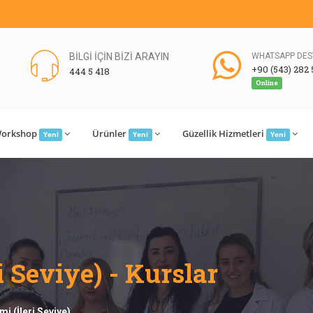
BİLGİ İÇİN BİZİ ARAYIN
WHATSAPP DES
+90 (543) 282 
444 5 418
Online
orkshop
Ürünler
Güzellik Hizmetleri
Yeni
Yeni
Yeni
i Seviye) - Kurslar
imi (İleri Seviye)