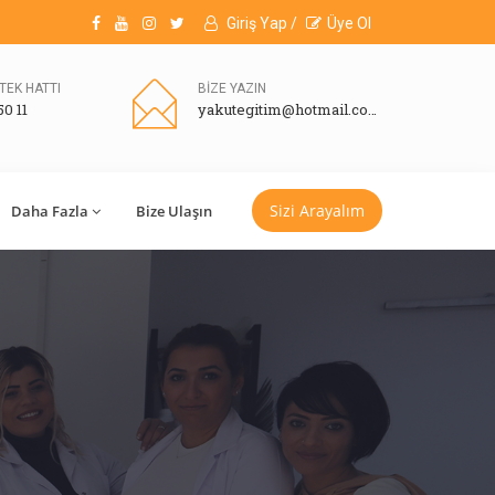
Giriş Yap /
Üye Ol
TEK HATTI
BİZE YAZIN
50 11
yakutegitim@hotmail.com
Sizi Arayalım
Daha Fazla
Bize Ulaşın