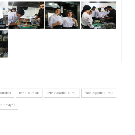
ursları
meb kursları
izmir aşçılık kursu
msa aşçılık kursu
eri Seviye)