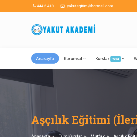
444 5 418
yakutegitim@hotmail.com
Anasayfa
Kurumsal
Kurslar
W
Yeni
Aşçılık Eğitimi (İler
Anasayfa
Tüm Kurslar
Mutfak
Aşçılık Eğit