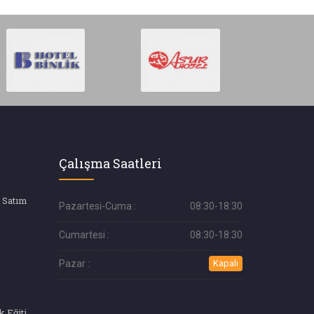
Çalışma Saatleri
İkinci El Araç Alım Satım (Galeri)
Pazartesi-Cuma :
08:30-18:30
Cumartesi :
08:30-18:30
Pazar :
Kapalı
Profesyonel Aşçılık Eğitimi