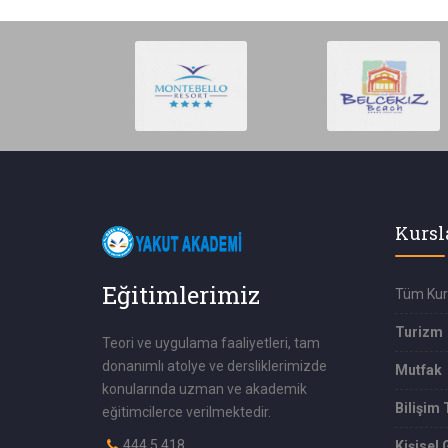
Kursl
Eğitimlerimiz
Tüm Kur
Turizm
Teori ve uygulama faaliyetleri, tam
donanımlı atolye ve dersliklerimizde
Mutfak
konularında uzman ve akademik
Bilişim 
eğitimcilerce verilmektedir.
444 5 418
Kişisel 