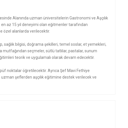
sinde Alanında uzman üniversitelerin Gastronomi ve Aşçılık
n az 15 yıl deneyimi olan eğitmenler tarafından
 özel alanlarda verilecektir.
p, sağlık bilgisi, doğrama şekilleri, temel soslar, et yemekleri,
a mutfağından seçmeler, sütlü tatlılar, pastalar, sunum
mı eğitimleri teorik ve uygulamalı olarak devam edecektir.
üf noktalar öğretilecektir. Ayrıca Şef Mavi Fethiye
uzman şeflerden aşçılık eğitimine destek verilecek ve