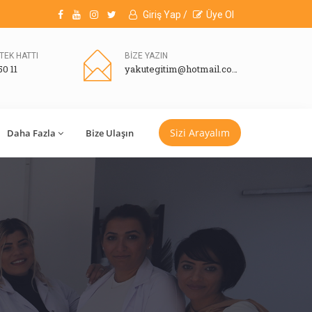
Giriş Yap /
Üye Ol
TEK HATTI
BİZE YAZIN
50 11
yakutegitim@hotmail.com
Sizi Arayalım
Daha Fazla
Bize Ulaşın