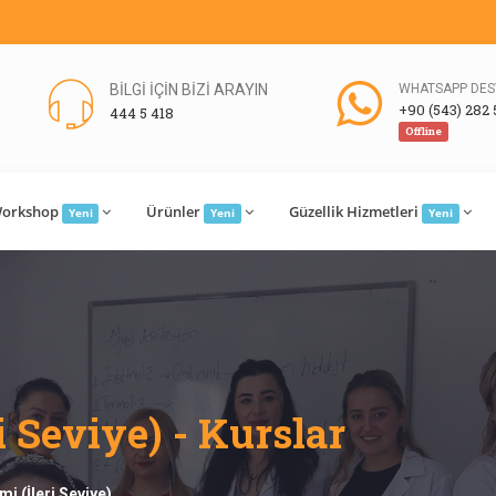
BİLGİ İÇİN BİZİ ARAYIN
WHATSAPP DES
+90 (543) 282 
444 5 418
Offline
orkshop
Ürünler
Güzellik Hizmetleri
Yeni
Yeni
Yeni
i Seviye) - Kurslar
imi (İleri Seviye)