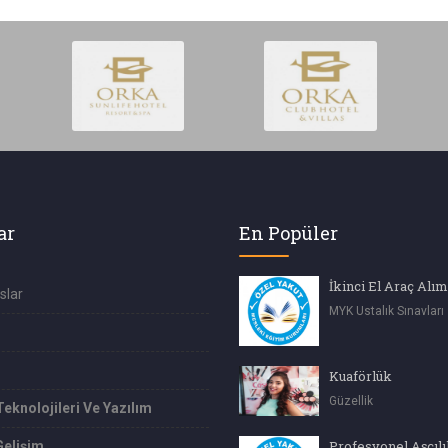
ar
En Popüler
slar
MYK Ustalık Sınavları
Kuaförlük
Güzellik
Teknolojileri Ve Yazılım
Gelişim