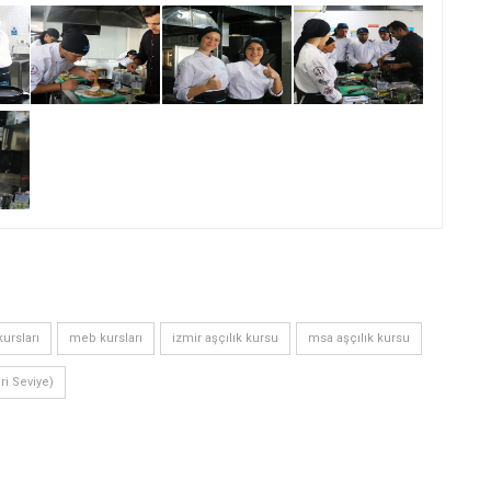
ursları
meb kursları
izmir aşçılık kursu
msa aşçılık kursu
eri Seviye)