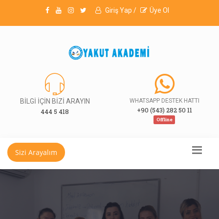
Giriş Yap /
Üye Ol
BİLGİ İÇİN BİZİ ARAYIN
WHATSAPP DESTEK HATTI
+90 (543) 282 50 11
444 5 418
Offline
Sizi Arayalım