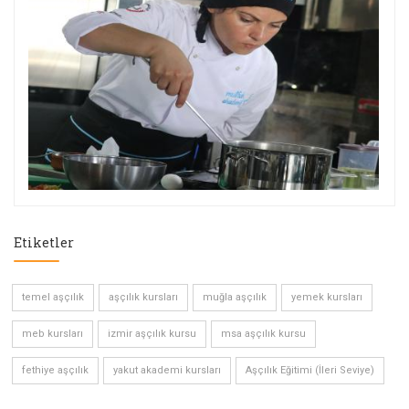
Etiketler
temel aşçılık
aşçılık kursları
muğla aşçılık
yemek kursları
meb kursları
izmir aşçılık kursu
msa aşçılık kursu
fethiye aşçılık
yakut akademi kursları
Aşçılık Eğitimi (İleri Seviye)