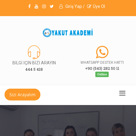
Giriş Yap /
Üye Ol
BİLGİ İÇİN BİZİ ARAYIN
WHATSAPP DESTEK HATTI
+90 (543) 282 50 11
444 5 418
Online
Sizi Arayalım