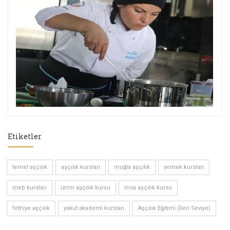
Etiketler
temel aşçılık
aşçılık kursları
muğla aşçılık
yemek kursları
meb kursları
izmir aşçılık kursu
msa aşçılık kursu
fethiye aşçılık
yakut akademi kursları
Aşçılık Eğitimi (İleri Seviye)