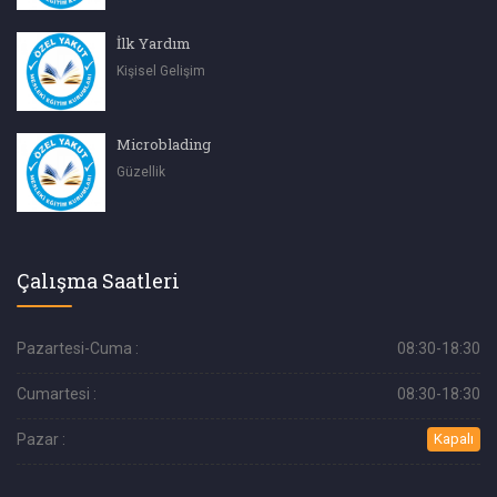
İlk Yardım
Kişisel Gelişim
Microblading
Güzellik
Çalışma Saatleri
Pazartesi-Cuma :
08:30-18:30
Cumartesi :
08:30-18:30
Pazar :
Kapalı