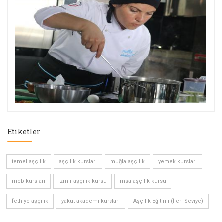
Etiketler
temel aşçılık
aşçılık kursları
muğla aşçılık
yemek kursları
meb kursları
izmir aşçılık kursu
msa aşçılık kursu
fethiye aşçılık
yakut akademi kursları
Aşçılık Eğitimi (İleri Seviye)