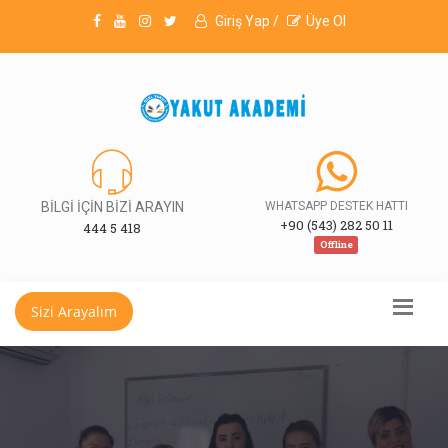
Giriş Yap /
Üye Ol
BİLGİ İÇİN BİZİ ARAYIN
WHATSAPP DESTEK HATTI
+90 (543) 282 50 11
444 5 418
Offline
Sizi Arayalım