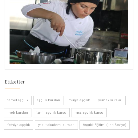
Etiketler
temel aşçılık
aşçılık kursları
muğla aşçılık
yemek kursları
meb kursları
izmir aşçılık kursu
msa aşçılık kursu
fethiye aşçılık
yakut akademi kursları
Aşçılık Eğitimi (İleri Seviye)