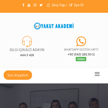
Giriş Yap /
Üye Ol
BİLGİ İÇİN BİZİ ARAYIN
WHATSAPP DESTEK HATTI
+90 (543) 282 50 11
444 5 418
Online
Sizi Arayalım