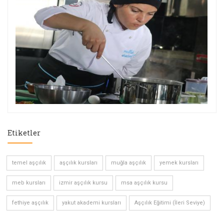
Etiketler
temel aşçılık
aşçılık kursları
muğla aşçılık
yemek kursları
meb kursları
izmir aşçılık kursu
msa aşçılık kursu
fethiye aşçılık
yakut akademi kursları
Aşçılık Eğitimi (İleri Seviye)