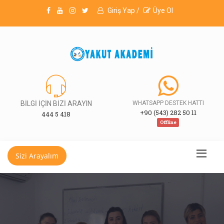
Giriş Yap /
Üye Ol
BİLGİ İÇİN BİZİ ARAYIN
WHATSAPP DESTEK HATTI
+90 (543) 282 50 11
444 5 418
Offline
Sizi Arayalım