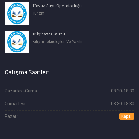
Havuz Suyu Operatörlüğü
Turizm
Bilgisayar Kursu
Bilişim Teknolojileri Ve Yazılım
Çalışma Saatleri
Pazartesi-Cuma :
08:30-18:30
Cumartesi :
08:30-18:30
Pazar :
Kapalı