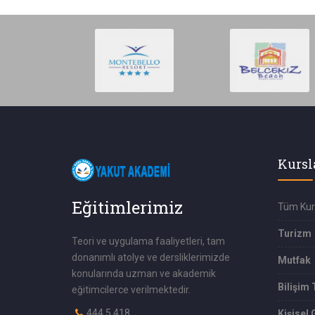
Kursl
Eğitimlerimiz
Tüm Kur
Turizm
Teori ve uygulama faaliyetleri, tam
donanımlı atolye ve dersliklerimizde
Mutfak
konularında uzman ve akademik
Bilişim 
eğitimcilerce verilmektedir.
444 5 418
Kişisel 