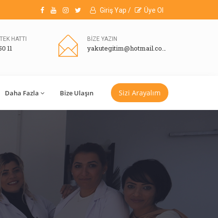
Giriş Yap /
Üye Ol
TEK HATTI
BİZE YAZIN
50 11
yakutegitim@hotmail.com
Sizi Arayalım
Daha Fazla
Bize Ulaşın