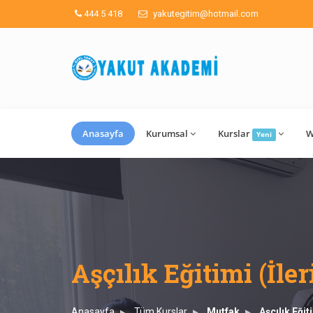
444 5 418
yakutegitim@hotmail.com
Anasayfa
Kurumsal
Kurslar
W
Yeni
Aşçılık Eğitimi (İler
Anasayfa
Tüm Kurslar
Mutfak
Aşçılık Eğit