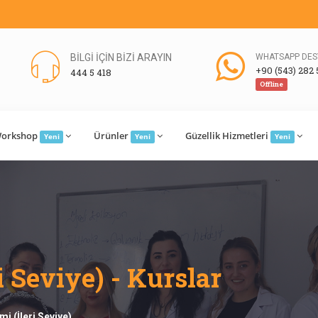
BİLGİ İÇİN BİZİ ARAYIN
WHATSAPP DES
+90 (543) 282 
444 5 418
Offline
orkshop
Ürünler
Güzellik Hizmetleri
Yeni
Yeni
Yeni
i Seviye) - Kurslar
imi (İleri Seviye)