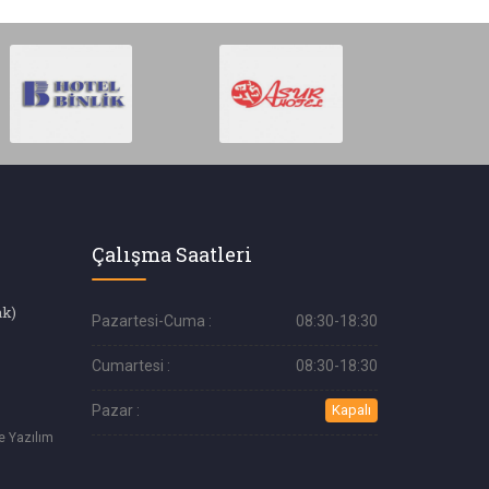
Çalışma Saatleri
ak)
Pazartesi-Cuma :
08:30-18:30
Cumartesi :
08:30-18:30
Pazar :
Kapalı
Ve Yazılım