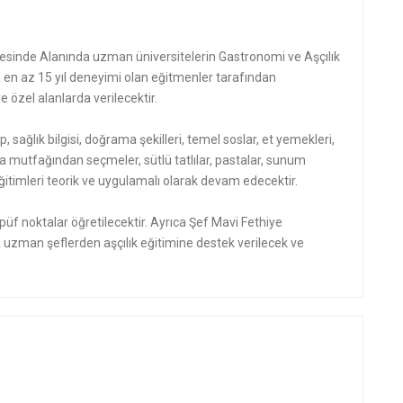
sinde Alanında uzman üniversitelerin Gastronomi ve Aşçılık
n az 15 yıl deneyimi olan eğitmenler tarafından
 özel alanlarda verilecektir.
p, sağlık bilgisi, doğrama şekilleri, temel soslar, et yemekleri,
a mutfağından seçmeler, sütlü tatlılar, pastalar, sunum
mı eğitimleri teorik ve uygulamalı olarak devam edecektir.
üf noktalar öğretilecektir. Ayrıca Şef Mavi Fethiye
uzman şeflerden aşçılık eğitimine destek verilecek ve