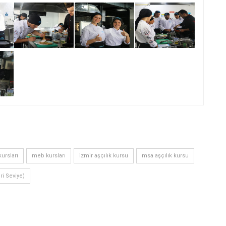
ursları
meb kursları
izmir aşçılık kursu
msa aşçılık kursu
eri Seviye)